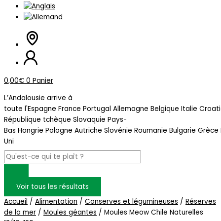
0,00
€
0
Panier
L’Andalousie arrive à
toute l'Espagne France Portugal Allemagne Belgique Italie Croat
République tchèque Slovaquie Pays-
Bas Hongrie Pologne Autriche Slovénie Roumanie Bulgarie Grèc
Uni
Voir tous les résultats
Accueil
/
Alimentation
/
Conserves et légumineuses
/
Réserves
de la mer
/
Moules géantes
/ Moules Meow Chile Naturelles