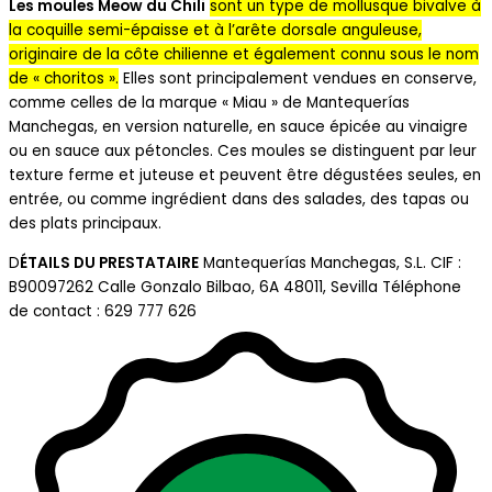
Les moules Meow du Chili
sont un type de mollusque bivalve à
la coquille semi-épaisse et à l’arête dorsale anguleuse,
originaire de la côte chilienne et également connu sous le nom
de « choritos ».
Elles sont principalement vendues en conserve,
comme celles de la marque « Miau » de Mantequerías
Manchegas, en version naturelle, en sauce épicée au vinaigre
ou en sauce aux pétoncles. Ces moules se distinguent par leur
texture ferme et juteuse et peuvent être dégustées seules, en
entrée, ou comme ingrédient dans des salades, des tapas ou
des plats principaux.
D
ÉTAILS DU PRESTATAIRE
Mantequerías Manchegas, S.L. CIF :
B90097262 Calle Gonzalo Bilbao, 6A 48011, Sevilla Téléphone
de contact : 629 777 626