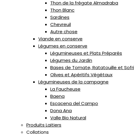
Thon de la frégate Almadraba
extra
Thon Blanc
Hojiblanca
Sardines
Intenso
Chevreuil
de
Autre chose
Jaén
Viande en conserve
Légumes en conserve
Légumineuses et Plats Préparés
Légumes du Jardin
Bases de Tomate, Ratatouille et Sofr
Olives et Apéritifs Végétaux
Légumineuses de la campagne
La Faucheuse
Baena
Escacena del Campo
Dona Ana
Valle Bio Natural
Produits Laitiers
Collations