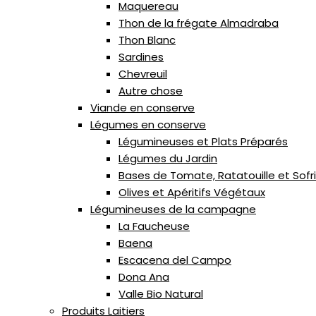
Maquereau
Thon de la frégate Almadraba
Thon Blanc
Sardines
Chevreuil
Autre chose
Viande en conserve
Légumes en conserve
Légumineuses et Plats Préparés
Légumes du Jardin
Bases de Tomate, Ratatouille et Sofr
Olives et Apéritifs Végétaux
Légumineuses de la campagne
La Faucheuse
Baena
Escacena del Campo
Dona Ana
Valle Bio Natural
Produits Laitiers