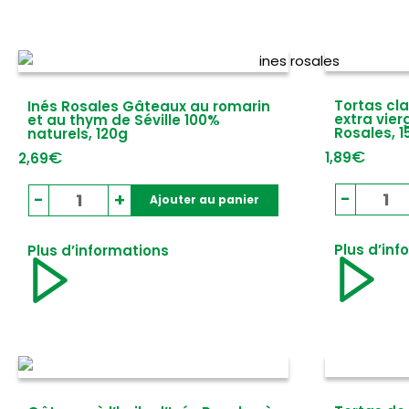
Tortas cla
Inés Rosales Gâteaux au romarin
extra vier
et au thym de Séville 100%
Rosales, 1
naturels, 120g
€
€
1,89
2,69
qua
quantité
-
-
+
Ajouter au panier
de
de
Tor
Inés
Plus d’inf
Plus d’informations
cla
Rosales
à
Gâteaux
l'hu
au
d'o
romarin
ext
et
vie
au
de
thym