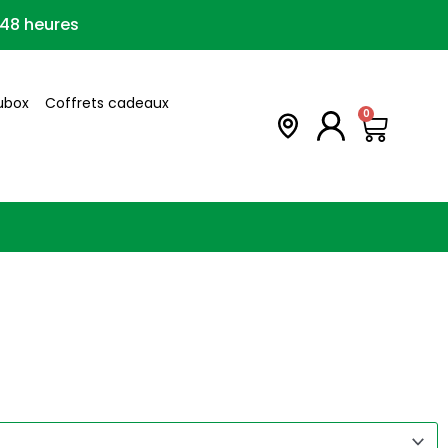
/48 heures
lubox
Coffrets cadeaux
Panie
0