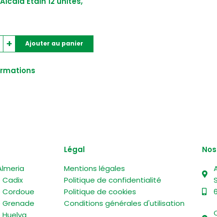
Alcalá Étain 12 unités,
lle
120g
nés
ales,
g
ntité
+
Ajouter au panier
tas
ormations
alá
in
tés,
0g
Légal
Nos
Almeria
Mentions légales
A
e Cadix
Politique de confidentialité
S
e Cordoue
Politique de cookies
e Grenade
Conditions générales d'utilisation
e Huelva