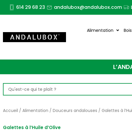
Aller
614 29 68 23
andalubox@andalubox.com
au
contenu
Alimentation
Boi
L’AND
Search
...
Accueil
/
Alimentation
/
Douceurs andalouses
/ Galettes à l’Hui
Galettes à l’Huile d’Olive