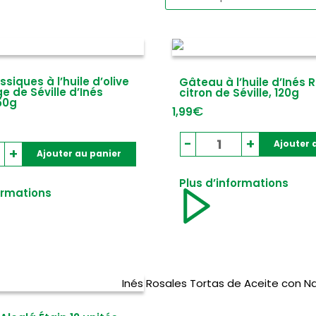
ssiques à l’huile d’olive
Gâteau à l’huile d’Inés 
ge de Séville d’Inés
citron de Séville, 120g
50g
€
1,99
quantité
-
+
Ajouter 
ntité
+
Ajouter au panier
de
Gâteau
Plus d’informations
tas
à
ormations
ssiques
l'huile
d'Inés
ile
Rosales
live
au
ra
citron
rge
de
Séville,