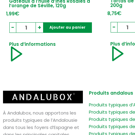
Tortas de 
Gâteaux à l’huile d’Inés Rosales à
Sévi
de
200g
l’orange de Séville, 120g
d'I
Séville
€
€
8,75
1,99
Ros
100%
150
naturels,
qua
quantité
-
-
+
Ajouter au panier
120g
de
de
Tor
Gâteaux
Plus d’inf
Plus d’informations
de
à
Alc
l'huile
Éta
d'Inés
12
Rosales
uni
à
20
l'orange
de
Produits andalous
Séville,
Produits typiques d’
120g
Produits typiques d
À Andalubox, nous apportons les
Produits typiques d
produits typiques de l’Andalousie
Produits typiques d
dans tous les foyers d’Espagne et
Produits typiques d
dans les principales capitales