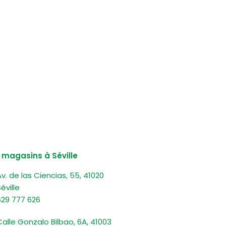
120g
 magasins à Séville
v. de las Ciencias, 55, 41020
éville
629 777 626
Calle Gonzalo Bilbao, 6A, 41003