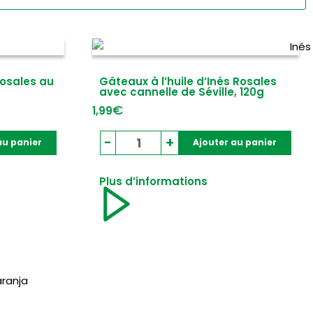
Rosales au
Gâteaux à l’huile d’Inés Rosales
avec cannelle de Séville, 120g
€
1,99
quantité
-
+
au panier
Ajouter au panier
de
Gâteaux
Plus d’informations
à
l'huile
d'Inés
Rosales
avec
cannelle
de
Séville,