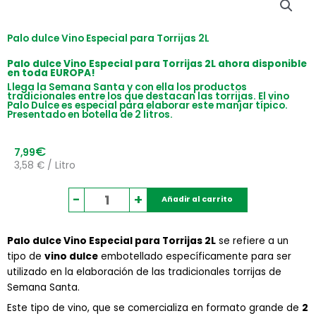
Palo dulce Vino Especial para Torrijas 2L
Palo dulce Vino Especial para Torrijas 2L ahora disponible
en toda EUROPA!
Llega la Semana Santa y con ella los productos
tradicionales entre los que destacan las torrijas. El vino
Palo Dulce es especial para elaborar este manjar típico.
Presentado en botella de 2 litros.
€
7,99
3,58 € / Litro
Palo
-
+
Añadir al carrito
dulce
Vino
Palo dulce Vino Especial para Torrijas 2L
Especial
se refiere a un
tipo de
vino dulce
embotellado específicamente para ser
para
utilizado en la elaboración de las tradicionales torrijas de
Torrijas
Semana Santa.
2L
cantidad
Este tipo de vino, que se comercializa en formato grande de
2