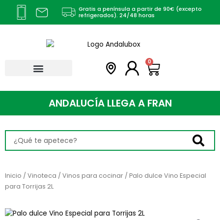
Ir
Gratis a península a partir de 90€ (excepto
al
refrigerados). 24/48 horas
contenido
Carrito
0
ANDALUCÍA LLEGA A
F
R
A
N
C
I
Search
...
Inicio
/
Vinoteca
/
Vinos para cocinar
/ Palo dulce Vino Especial
para Torrijas 2L