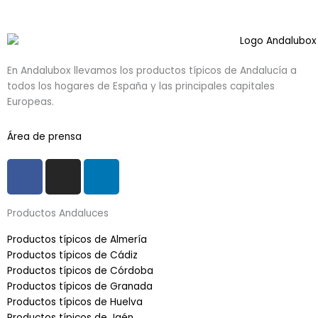
En Andalubox llevamos los productos típicos de Andalucía a
todos los hogares de España y las principales capitales
Europeas.
Área de prensa
F
I
L
a
n
i
c
s
n
Productos Andaluces
e
t
k
b
a
e
Productos típicos de Almería
o
g
d
Productos típicos de Cádiz
o
r
i
Productos típicos de Córdoba
k
a
n
Productos típicos de Granada
Productos típicos de Huelva
-
m
Productos típicos de Jaén