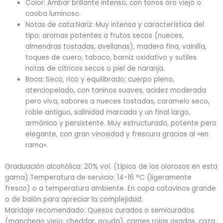
Color: Ámbar brillante intenso, con tonos oro viejo o
caoba luminoso.
Notas de cata:Nariz: Muy intensa y característica del
tipo; aromas potentes a frutos secos (nueces,
almendras tostadas, avellanas), madera fina, vainilla,
toques de cuero, tabaco, barniz oxidativo y sutiles
notas de cítricos secos o piel de naranja.
Boca: Seco, rico y equilibrado; cuerpo pleno,
aterciopelado, con taninos suaves, acidez moderada
pero viva, sabores a nueces tostadas, caramelo seco,
roble antiguo, salinidad marcada y un final largo,
armónico y persistente. Muy estructurado, potente pero
elegante, con gran vinosidad y frescura gracias al «en
rama».
Graduación alcohólica: 20% vol. (típico de los olorosos en esta
gama).Temperatura de servicio: 14-16 °C (ligeramente
fresco) o a temperatura ambiente. En copa catavinos grande
o de balón para apreciar la complejidad.
Maridaje recomendado: Quesos curados o semicurados
(manchego viejo, cheddar, gouda), carnes rojas asadas, caza,