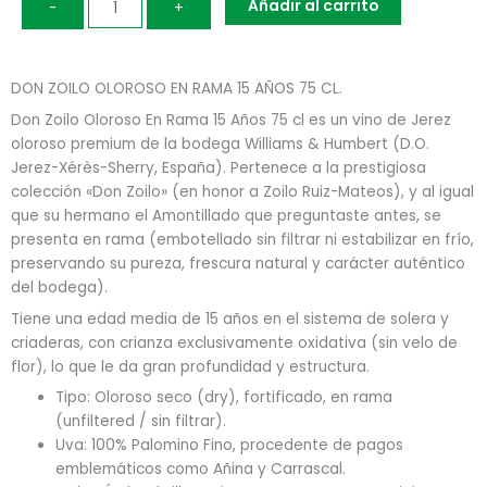
Añadir al carrito
-
+
OLOROSO
EN
RAMA
15
DON ZOILO OLOROSO EN RAMA 15 AÑOS 75 CL.
AÑOS
Don Zoilo Oloroso En Rama 15 Años 75 cl es un vino de Jerez
75
oloroso premium de la bodega Williams & Humbert (D.O.
CL
Jerez-Xérès-Sherry, España). Pertenece a la prestigiosa
cantidad
colección «Don Zoilo» (en honor a Zoilo Ruiz-Mateos), y al igual
que su hermano el Amontillado que preguntaste antes, se
presenta en rama (embotellado sin filtrar ni estabilizar en frío,
preservando su pureza, frescura natural y carácter auténtico
del bodega).
Tiene una edad media de 15 años en el sistema de solera y
criaderas, con crianza exclusivamente oxidativa (sin velo de
flor), lo que le da gran profundidad y estructura.
Tipo: Oloroso seco (dry), fortificado, en rama
(unfiltered / sin filtrar).
Uva: 100% Palomino Fino, procedente de pagos
emblemáticos como Añina y Carrascal.