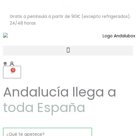
Ir
al
contenido
Gratis a península a partir de 90€ (excepto refrigerados).
24/48 horas
0
Carrito
Andalucía llega a
toda España
Search