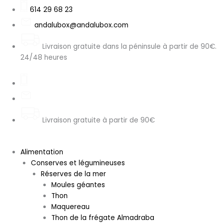
Aller
Search
quantité
quantité
quantité
quantité
quantité
614 29 68 23
au
...
de
de
de
de
de
andalubox@andalubox.com
contenu
Fanta
Mirinda
Pepsi
Fanta
Fanta
Zéro
Sarsi
Zero
Tutti
Cassis
Livraison gratuite dans la péninsule à partir de 90€.
Sucre
Sugar
Fruti
(importé),
24/48 heures
Goût
Cherry
Imports
330ml
Exotique
Flavor
sans
330ml
33cl
sucre
250ml
Livraison gratuite à partir de 90€
Alimentation
Conserves et légumineuses
Réserves de la mer
Moules géantes
Thon
Maquereau
Thon de la frégate Almadraba