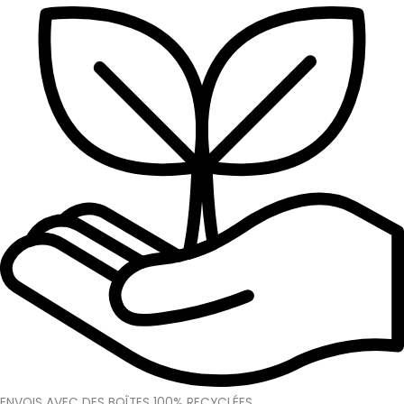
ENVOIS AVEC DES BOÎTES 100% RECYCLÉES