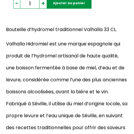
quantité
-
+
Ajouter au panier
de
Bouteille
d'hydromel
traditionnel
Bouteille d’hydromel traditionnel Valhalla 33 CL.
Valhalla
33
Valhalla Hidromiel est une marque espagnole qui
CL
produit de l’hydromel artisanal de haute qualité,
une boisson fermentée à base de miel, d’eau et de
levure, considérée comme l’une des plus anciennes
boissons alcoolisées, avant la bière et le vin.
Fabriqué à Séville, il utilise du miel d’origine locale, sa
propre levure et l’eau unique de Séville, en suivant
des recettes traditionnelles pour offrir des saveurs