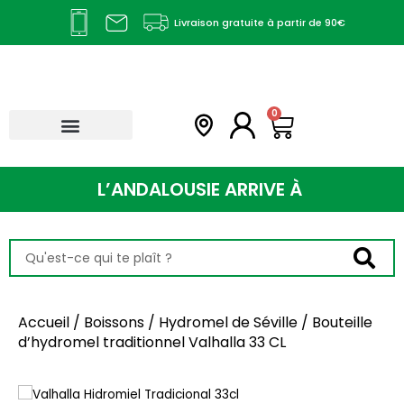
Aller
Livraison gratuite à partir de 90€
au
contenu
Panier
0
L’ANDALOUSIE ARRIVE À
Search
...
Accueil
/
Boissons
/
Hydromel de Séville
/ Bouteille
d’hydromel traditionnel Valhalla 33 CL