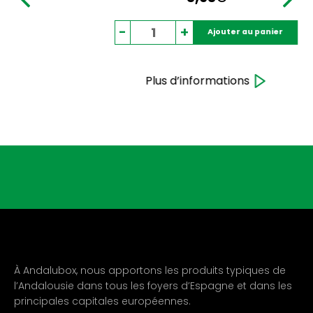
quantité
-
+
Ajouter au panier
de
Valhalla
Mead
Plus d’informations
Ragnarök
Bouteille
33
CL
À Andalubox, nous apportons les produits typiques de
l’Andalousie dans tous les foyers d’Espagne et dans les
principales capitales européennes.