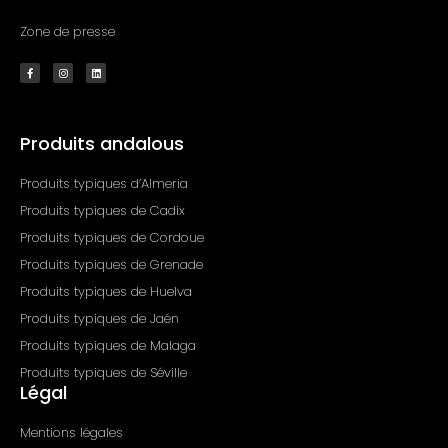
Zone de presse
F
I
L
a
n
i
c
s
n
e
t
k
b
a
e
o
g
d
o
r
i
k
a
n
Produits andalous
-
m
f
Produits typiques d’Almeria
Produits typiques de Cadix
Produits typiques de Cordoue
Produits typiques de Grenade
Produits typiques de Huelva
Produits typiques de Jaén
Produits typiques de Malaga
Produits typiques de Séville
Légal
Mentions légales