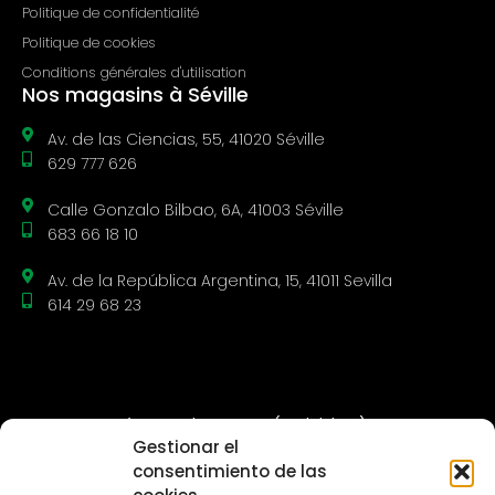
Politique de confidentialité
Politique de cookies
Conditions générales d'utilisation
Nos magasins à Séville
Av. de las Ciencias, 55, 41020 Séville
629 777 626
Calle Gonzalo Bilbao, 6A, 41003 Séville
683 66 18 10
Av. de la República Argentina, 15, 41011 Sevilla
614 29 68 23
Mantequerías Manchegas, S.L. (Andalubox) a reçu une
Gestionar el
subvention de l’Union européenne dans le cadre du
consentimiento de las
programme opérationnel FEDER Andalousie 2014-2020, financé