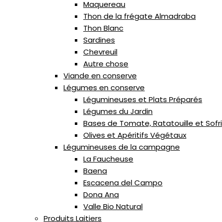
Maquereau
Thon de la frégate Almadraba
Thon Blanc
Sardines
Chevreuil
Autre chose
Viande en conserve
Légumes en conserve
Légumineuses et Plats Préparés
Légumes du Jardin
Bases de Tomate, Ratatouille et Sofr
Olives et Apéritifs Végétaux
Légumineuses de la campagne
La Faucheuse
Baena
Escacena del Campo
Dona Ana
Valle Bio Natural
Produits Laitiers