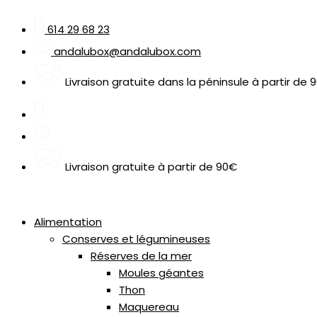
Aller
Search
quantité
au
...
de
614 29 68 23
contenu
Los
andalubox@andalubox.com
Palacios
Tomate
Livraison gratuite dans la péninsule à partir de
Frito,
2kg
Livraison gratuite à partir de 90€
Alimentation
Conserves et légumineuses
Réserves de la mer
Moules géantes
Thon
Maquereau