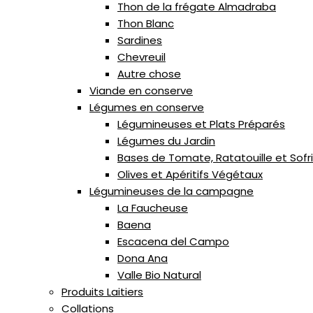
Thon de la frégate Almadraba
Thon Blanc
Sardines
Chevreuil
Autre chose
Viande en conserve
Légumes en conserve
Légumineuses et Plats Préparés
Légumes du Jardin
Bases de Tomate, Ratatouille et Sofr
Olives et Apéritifs Végétaux
Légumineuses de la campagne
La Faucheuse
Baena
Escacena del Campo
Dona Ana
Valle Bio Natural
Produits Laitiers
Collations