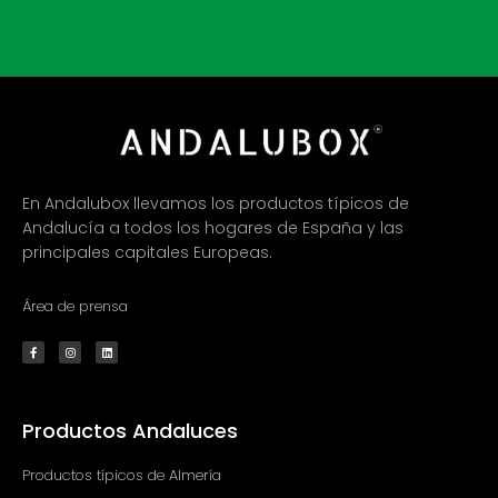
En Andalubox llevamos los productos típicos de
Andalucía a todos los hogares de España y las
principales capitales Europeas.
Área de prensa
F
I
L
a
n
i
c
s
n
e
t
k
b
a
e
o
g
d
o
r
i
k
a
n
Productos Andaluces
-
m
f
Productos típicos de Almería