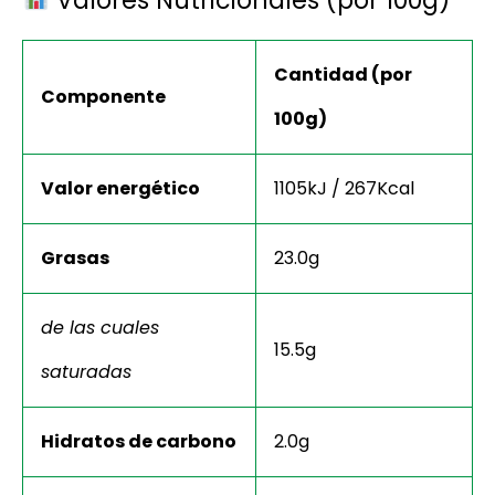
Valores Nutricionales (por 100g)
Cantidad (por
Componente
100g)
Valor energético
1105kJ / 267Kcal
Grasas
23.0g
de las cuales
15.5g
saturadas
Hidratos de carbono
2.0g