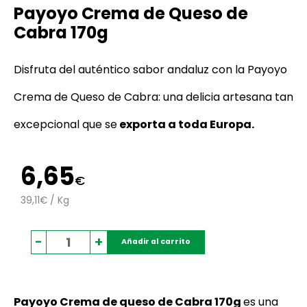
Payoyo Crema de Queso de
Cabra 170g
Disfruta del auténtico sabor andaluz con la Payoyo
Crema de Queso de Cabra: una delicia artesana tan
excepcional que se
exporta a toda Europa.
6,65
€
39,11€ / Kg
Payoyo
-
+
Añadir al carrito
Crema
de
Queso
de
Payoyo Crema de queso de Cabra 170g
es una