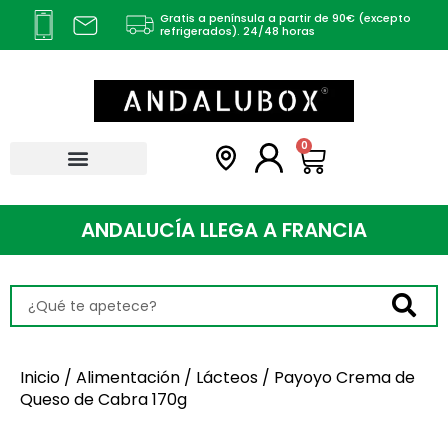
Ir
Gratis a península a partir de 90€ (excepto
al
refrigerados). 24/48 horas
contenido
Carrito
0
ANDALUCÍA LLEGA A
F
R
A
N
C
I
A
Search
...
Inicio
/
Alimentación
/
Lácteos
/ Payoyo Crema de
Queso de Cabra 170g