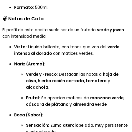
Formato:
500ml.
🍃
Notas de Cata
El perfil de este aceite suele ser de un frutado
verde y joven
con intensidad media.
Vista:
Líquido brillante, con tonos que van del
verde
intenso al dorado
con matices verdes.
Nariz (Aroma):
Verde y Fresco:
Destacan las notas a
hoja de
olivo, hierba recién cortada, tomatera
y
alcachofa
.
Frutal:
Se aprecian matices de
manzana verde,
cáscara de plátano
y
almendra verde
.
Boca (Sabor):
Sensación:
Zumo
aterciopelado
, muy persistente
y estructurado.