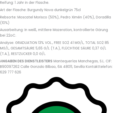
Reifung:
1 Jahr in der Flasche.
Art der Flasche:
Burgundy Nova dunkelgrün 75cl
Rebsorte:
Moscatel Morisco (50%), Pedro Ximén (40%), Doradilla
(10%)
Ausarbeitung:
In weiß, mittlere Mazeration, kontrollierte Gärung
bei 22oC.
Analyse:
GRADUATION 13% VOL., FREE SO2 41 MG/L, TOTAL SO2 85
MG/L, GESAMTSÄURE 5,65 G/L (T.A.), FLÜCHTIGE SÄURE 0,37 G/L
(T.A.), RESTZUCKER 0,0 G/L.
A
NGABEN DES DIENSTLEISTERS
Mantequerías Manchegas, S.L. CIF:
B90097262 Calle Gonzalo Bilbao, 6A 48011, Sevilla Kontakttelefon:
629 777 626