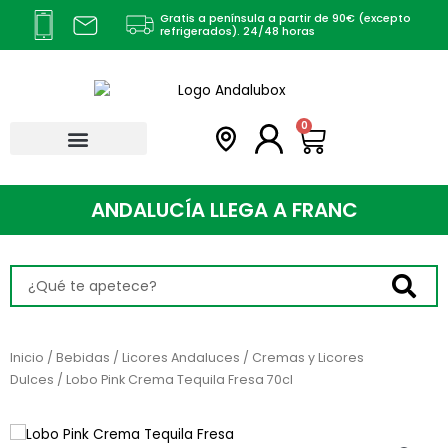
Ir
Gratis a península a partir de 90€ (excepto
al
refrigerados). 24/48 horas
contenido
Carrito
0
ANDALUCÍA LLEGA A
F
R
A
N
C
I
A
Search
...
Inicio
/
Bebidas
/
Licores Andaluces
/
Cremas y Licores
Dulces
/ Lobo Pink Crema Tequila Fresa 70cl