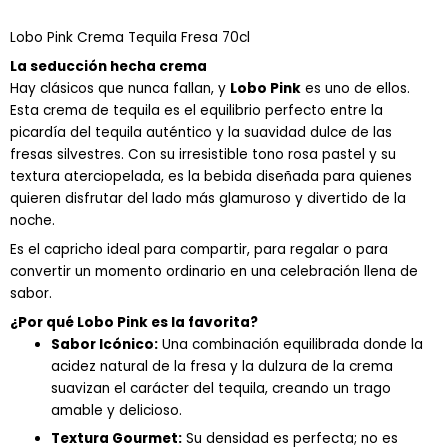
Crema
Lobo Pink Crema Tequila Fresa 70cl
Tequila
Fresa
La seducción hecha crema
70cl
Hay clásicos que nunca fallan, y
Lobo Pink
es uno de ellos.
cantidad
Esta crema de tequila es el equilibrio perfecto entre la
picardía del tequila auténtico y la suavidad dulce de las
fresas silvestres. Con su irresistible tono rosa pastel y su
textura aterciopelada, es la bebida diseñada para quienes
quieren disfrutar del lado más glamuroso y divertido de la
noche.
Es el capricho ideal para compartir, para regalar o para
convertir un momento ordinario en una celebración llena de
sabor.
¿Por qué Lobo Pink es la favorita?
Sabor Icónico:
Una combinación equilibrada donde la
acidez natural de la fresa y la dulzura de la crema
suavizan el carácter del tequila, creando un trago
amable y delicioso.
Textura Gourmet:
Su densidad es perfecta; no es