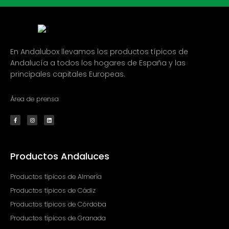
En Andalubox llevamos los productos típicos de
Andalucía a todos los hogares de España y las
principales capitales Europeas.
Área de prensa
F
I
L
a
n
i
c
s
n
e
t
k
b
a
e
o
g
d
o
r
i
k
a
n
Productos Andaluces
-
m
f
Productos típicos de Almería
Productos típicos de Cádiz
Productos típicos de Córdoba
Productos típicos de Granada