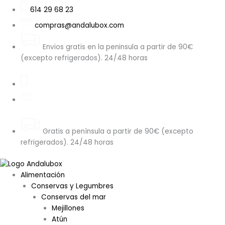
Ir
Search
Mata
614 29 68 23
al
...
Espárragos
compras@andalubox.com
contenido
Verdes
Trigueros
Envios gratis en la peninsula a partir de 90€
fritos
(excepto refrigerados). 24/48 horas
340g
cantidad
Gratis a península a partir de 90€ (excepto
refrigerados). 24/48 horas
Alimentación
Conservas y Legumbres
Conservas del mar
Mejillones
Atún