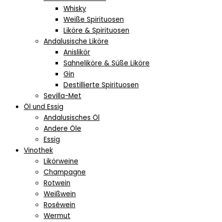
Whisky
Weiße Spirituosen
Liköre & Spirituosen
Andalusische Liköre
Anislikör
Sahneliköre & Süße Liköre
Gin
Destillierte Spirituosen
Sevilla-Met
Öl und Essig
Andalusisches Öl
Andere Öle
Essig
Vinothek
Likörweine
Champagne
Rotwein
Weißwein
Roséwein
Wermut