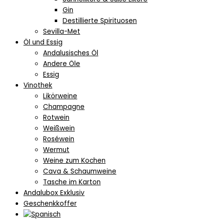
Gin
Destillierte Spirituosen
Sevilla-Met
Öl und Essig
Andalusisches Öl
Andere Öle
Essig
Vinothek
Likörweine
Champagne
Rotwein
Weißwein
Roséwein
Wermut
Weine zum Kochen
Cava & Schaumweine
Tasche im Karton
Andalubox Exklusiv
Geschenkkoffer