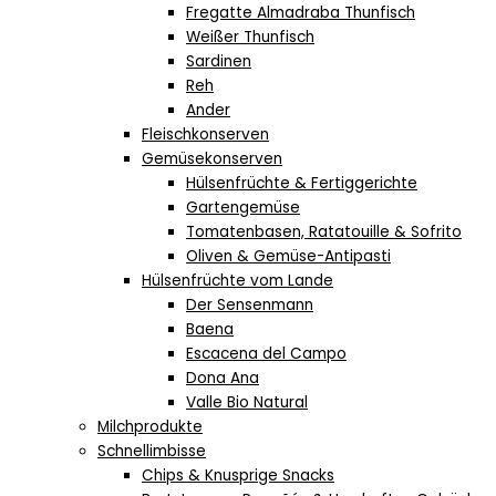
Fregatte Almadraba Thunfisch
Weißer Thunfisch
Sardinen
Reh
Ander
Fleischkonserven
Gemüsekonserven
Hülsenfrüchte & Fertiggerichte
Gartengemüse
Tomatenbasen, Ratatouille & Sofrito
Oliven & Gemüse-Antipasti
Hülsenfrüchte vom Lande
Der Sensenmann
Baena
Escacena del Campo
Dona Ana
Valle Bio Natural
Milchprodukte
Schnellimbisse
Chips & Knusprige Snacks