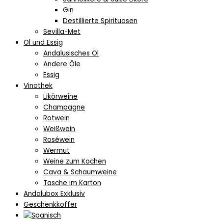
Gin
Destillierte Spirituosen
Sevilla-Met
Öl und Essig
Andalusisches Öl
Andere Öle
Essig
Vinothek
Likörweine
Champagne
Rotwein
Weißwein
Roséwein
Wermut
Weine zum Kochen
Cava & Schaumweine
Tasche im Karton
Andalubox Exklusiv
Geschenkkoffer