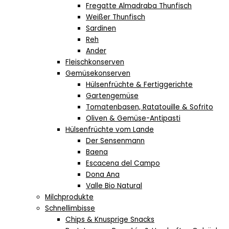
Fregatte Almadraba Thunfisch
Weißer Thunfisch
Sardinen
Reh
Ander
Fleischkonserven
Gemüsekonserven
Hülsenfrüchte & Fertiggerichte
Gartengemüse
Tomatenbasen, Ratatouille & Sofrito
Oliven & Gemüse-Antipasti
Hülsenfrüchte vom Lande
Der Sensenmann
Baena
Escacena del Campo
Dona Ana
Valle Bio Natural
Milchprodukte
Schnellimbisse
Chips & Knusprige Snacks