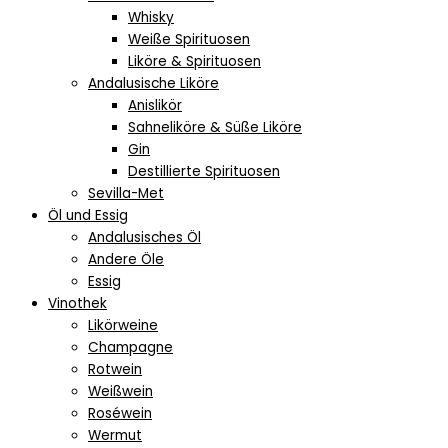
Whisky
Weiße Spirituosen
Liköre & Spirituosen
Andalusische Liköre
Anislikör
Sahneliköre & Süße Liköre
Gin
Destillierte Spirituosen
Sevilla-Met
Öl und Essig
Andalusisches Öl
Andere Öle
Essig
Vinothek
Likörweine
Champagne
Rotwein
Weißwein
Roséwein
Wermut