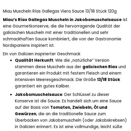
Rías
Miau Muscheln Rías Gallegas Viera Sauce 13/18 Stück 120g
Gallegas
Viera
Miau’s Rías Gallegas Muscheln in Jakobsmuschelsauce
ist
Sauce
eine Gourmetkonserve, die die hervorragende Qualität der
13/18
galicischen Muscheln mit einer traditionellen und sehr
Stück
schmackhaften Sauce kombiniert, die von der Gastronomie
120g
Nordspaniens inspiriert ist.
Menge
Ein von Galicien inspirierter Geschmack
Qualität Herkunft
: Wie die „natürliche“ Version
stammen diese Muscheln aus der
galicischen Rias
und
garantieren ein Produkt mit festem Fleisch und einem
intensiven Meeresgeschmack. Die Größe
13/18 Stück
garantiert ein gutes Kaliber.
Jakobsmuschelsauce
: Der Schlüssel zu dieser
Konserve ist die Sauce. Es handelt sich um eine Sauce
auf der Basis von
Tomaten, Zwiebeln, Öl und
Gewürzen
, die an die traditionelle Sauce zum
Überbacken von Jakobsmuscheln (oder Jakobskrebsen)
in Galicien erinnert. Es ist eine vollmundige, leicht süße