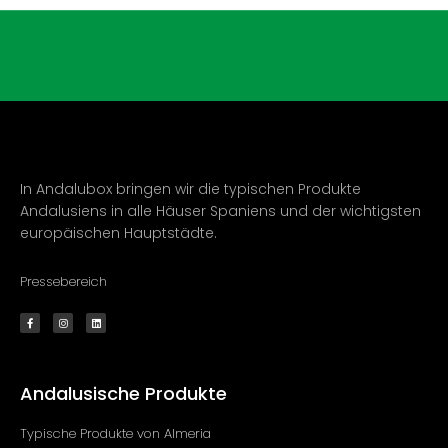
Stück,
120g
Menge
In Andalubox bringen wir die typischen Produkte
Andalusiens in alle Häuser Spaniens und der wichtigsten
europäischen Hauptstädte.
Pressebereich
F
I
L
a
n
i
c
s
n
e
t
k
b
a
e
o
g
d
o
r
i
k
a
n
Andalusische Produkte
-
m
f
Typische Produkte von Almeria