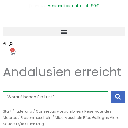
Zum
Versandkostenfrei ab 90€
Inhalt
springen
0
Warenkorb
Andalusien erreicht
Search
...
Start
/
Fütterung
/
Conservas y Legumbres
/
Reservate des
Meeres
/
Riesenmuscheln
/ Miau Muscheln Rías Gallegas Viera
Sauce 13/18 Stück 120g