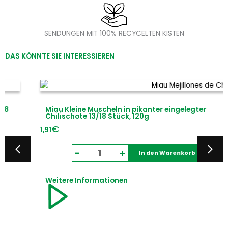
SENDUNGEN MIT 100% RECYCELTEN KISTEN
DAS KÖNNTE SIE INTERESSIEREN
Miau Kleine Muscheln in pikanter eingelegter
Chilischote 13/18 Stück, 120g
€
1,91
Miau
-
+
In den Warenkorb
Kleine
Muscheln
Weitere Informationen
in
pikanter
eingelegter
Chilischote
13/18