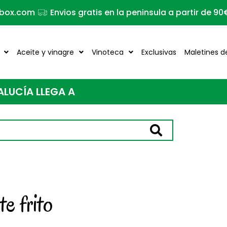
box.com
Envios gratis en la peninsula a partir de 9
Aceite y vinagre
Vinoteca
Exclusivas
Maletines d
UCÍA LLEGA A
F
R