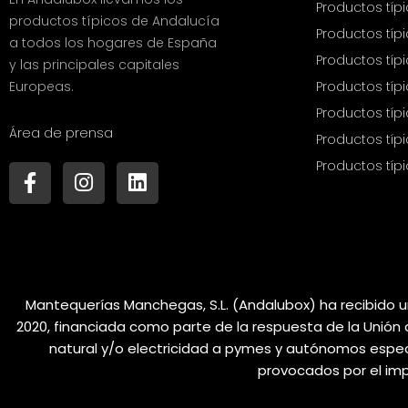
Productos típ
productos típicos de Andalucía
Productos tí
a todos los hogares de España
Productos tí
y las principales capitales
Productos típ
Europeas.
Productos típ
Área de prensa
Productos típ
Productos típi
F
I
L
a
n
i
c
s
n
e
t
k
b
a
e
o
g
d
o
r
i
Mantequerías Manchegas, S.L. (Andalubox) ha recibido 
k
a
n
2020, financiada como parte de la respuesta de la Unió
-
m
natural y/o electricidad a pymes y autónomos especi
f
provocados por el imp