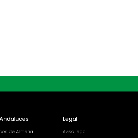
 Andaluces
Legal
icos de Almería
Aviso legal