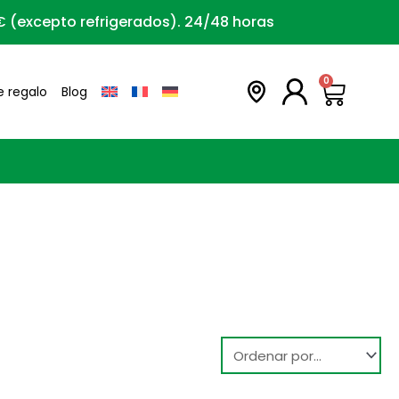
0€ (excepto refrigerados). 24/48 horas
Carri
0
e regalo
Blog