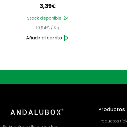
3,39
€
Stock disponible: 24
10,94€ / Kg
Añadir al carrito
Productos
Productos típ
En Andalubox llevamos los