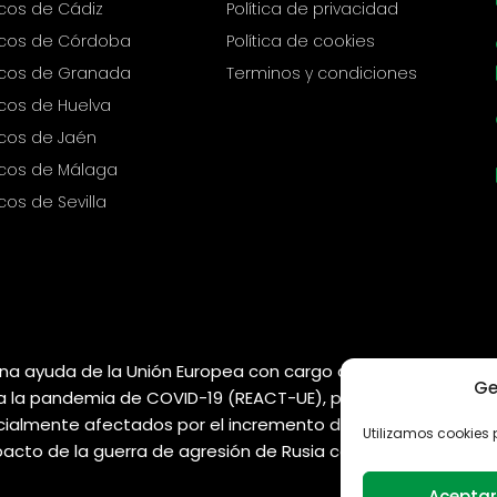
icos de Cádiz
Política de privacidad
picos de Córdoba
Política de cookies
picos de Granada
Terminos y condiciones
icos de Huelva
icos de Jaén
icos de Málaga
cos de Sevilla
una ayuda de la Unión Europea con cargo al Programa Operat
Ge
n a la pandemia de COVID-19 (REACT-UE), para compensar el
almente afectados por el incremento de los precios del gas 
Utilizamos cookies p
acto de la guerra de agresión de Rusia contra Ucrania.
Aceptar