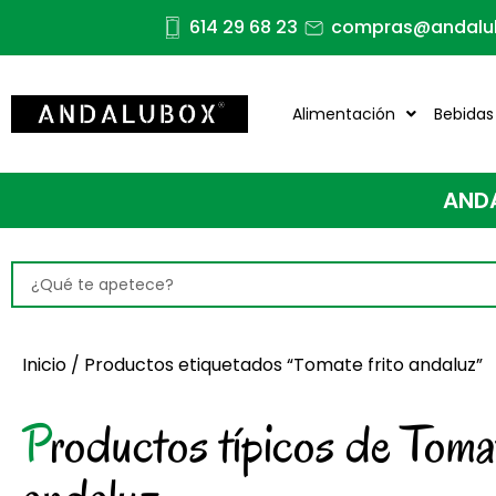
Ir
614 29 68 23
compras@andalu
al
contenido
Alimentación
Bebidas
ANDAL
Search
...
Inicio
/ Productos etiquetados “Tomate frito andaluz”
Productos típicos de Tomate frito