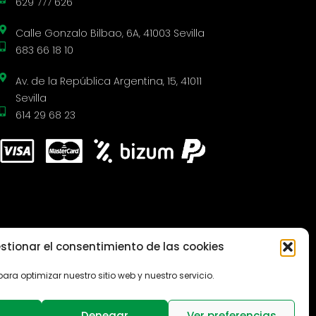
629 777 626
Calle Gonzalo Bilbao, 6A, 41003 Sevilla
683 66 18 10
Av. de la República Argentina, 15, 41011
Sevilla
614 29 68 23
ivo FEDER de Andalucía 2014-
stionar el consentimiento de las cookies
 sobrecoste energético de gas
natural y la electricidad
ara optimizar nuestro sitio web y nuestro servicio.
Denegar
Ver preferencias