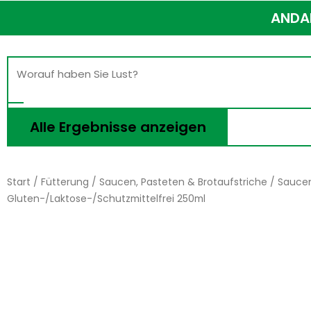
ANDAL
Search
...
Alle Ergebnisse anzeigen
Start
/
Fütterung
/
Saucen, Pasteten & Brotaufstriche
/
Saucen
Gluten-/Laktose-/Schutzmittelfrei 250ml