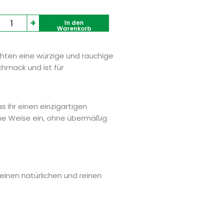
Ybarra
+
In den
Warenkorb
Experience
Geräucherte
Chipotle
hten eine würzige und rauchige
Sauce
chmack und ist für
Gluten-/Laktose-/Schutzmittelfrei
250ml
Menge
s ihr einen einzigartigen
ne Weise ein, ohne übermäßig
einen natürlichen und reinen