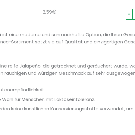
€
2,59
-
e
ist eine moderne und schmackhafte Option, die Ihren Geric
nce-Sortiment setzt sie auf Qualität und einzigartigen Ges
 eine reife Jalapeño, die getrocknet und geräuchert wurde, wa
sen rauchigen und würzigen Geschmack auf sehr ausgewoge
lutenempfindlichkeit.
te Wahl für Menschen mit Laktoseintoleranz.
werden keine künstlichen Konservierungsstoffe verwendet, um 