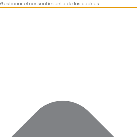
Zum
Funcional
Marketing
Estadísticas
Preferencias
Gestionar el consentimiento de las cookies
Inhalt
springen